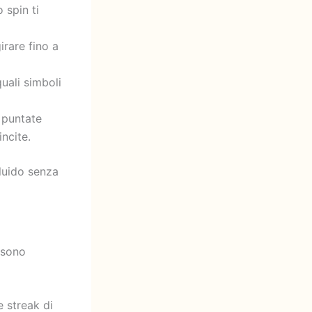
 spin ti
irare fino a
uali simboli
, puntate
ncite.
luido senza
ssono
e streak di