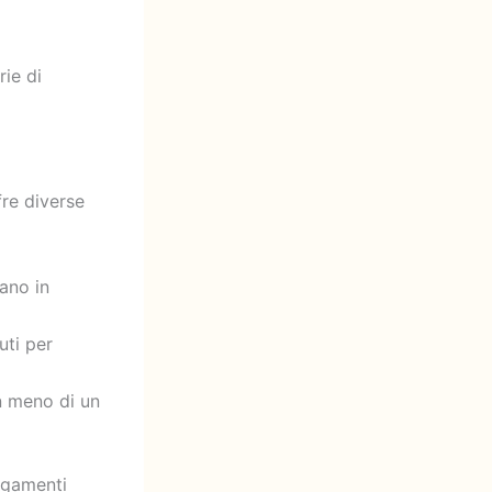
rie di
fre diverse
mano in
uti per
n meno di un
agamenti