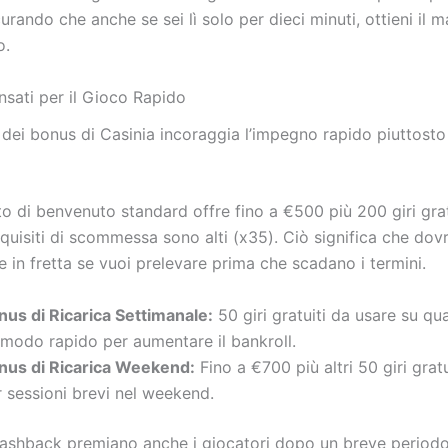
curando che anche se sei lì solo per dieci minuti, ottieni il 
o.
nsati per il Gioco Rapido
a dei bonus di Casinia incoraggia l’impegno rapido piuttost
o di benvenuto standard offre fino a €500 più 200 giri grat
requisiti di scommessa sono alti (x35). Ciò significa che dov
e in fretta se vuoi prelevare prima che scadano i termini.
nus di Ricarica Settimanale:
50 giri gratuiti da usare su qu
 modo rapido per aumentare il bankroll.
nus di Ricarica Weekend:
Fino a €700 più altri 50 giri gra
 sessioni brevi nel weekend.
cashback premiano anche i giocatori dopo un breve periodo