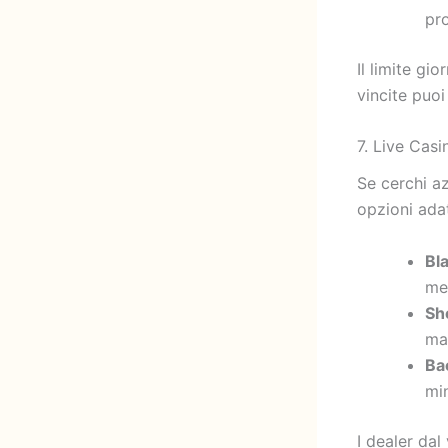
pr
Il limite gi
vincite puoi
7. Live Cas
Se cerchi az
opzioni adat
Bl
me
Sh
ma
Ba
min
I dealer da