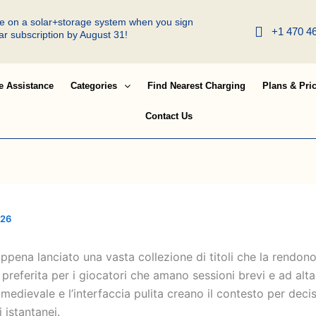
ree on a solar+storage system when you sign
+1 470 4
lar subscription by August 31!
e Assistance
Categories
Find Nearest Charging
Plans & Pri
Contact Us
026
ppena lanciato una vasta collezione di titoli che la rendon
preferita per i giocatori che amano sessioni brevi e ad alta 
medievale e l’interfaccia pulita creano il contesto per decis
 istantanei.