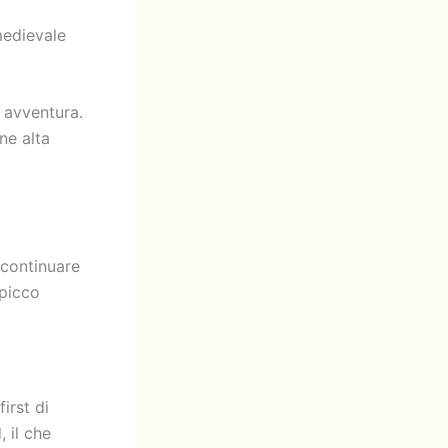
medievale
i avventura.
ne alta
 continuare
 picco
irst di
 il che