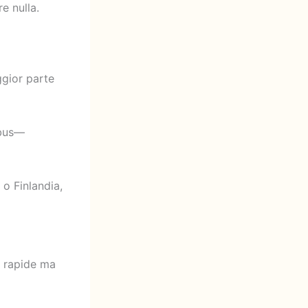
e nulla.
ggior parte
obus—
 o Finlandia,
e rapide ma