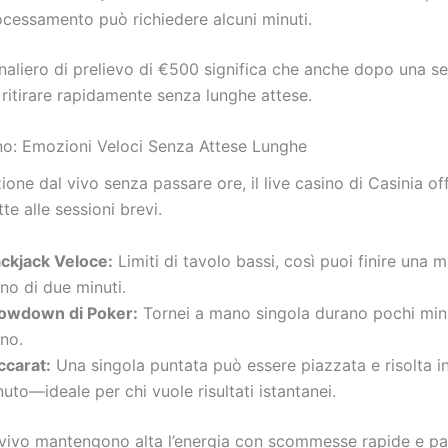
ocessamento può richiedere alcuni minuti.
ornaliero di prelievo di €500 significa che anche dopo una se
 ritirare rapidamente senza lunghe attese.
ino: Emozioni Veloci Senza Attese Lunghe
ione dal vivo senza passare ore, il live casino di Casinia of
te alle sessioni brevi.
ackjack Veloce:
Limiti di tavolo bassi, così puoi finire una 
no di due minuti.
owdown di Poker:
Tornei a mano singola durano pochi min
no.
ccarat:
Una singola puntata può essere piazzata e risolta i
uto—ideale per chi vuole risultati istantanei.
l vivo mantengono alta l’energia con scommesse rapide e p