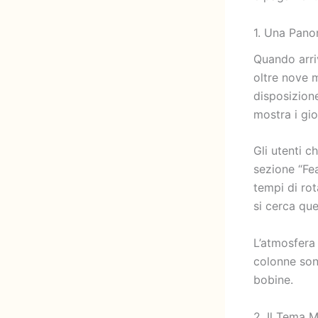
1. Una Pano
Quando arri
oltre nove 
disposizione
mostra i gio
Gli utenti c
sezione “Fea
tempi di ro
si cerca que
L’atmosfera
colonne sono
bobine.
2. Il Tema 