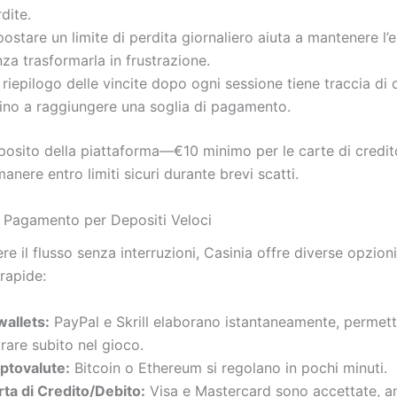
dite.
ostare un limite di perdita giornaliero aiuta a mantenere l
za trasformarla in frustrazione.
riepilogo delle vincite dopo ogni sessione tiene traccia di 
cino a raggiungere una soglia di pagamento.
 deposito della piattaforma—€10 minimo per le carte di cre
imanere entro limiti sicuri durante brevi scatti.
i Pagamento per Depositi Veloci
e il flusso senza interruzioni, Casinia offre diverse opzioni
rapide:
wallets:
PayPal e Skrill elaborano istantaneamente, permett
rare subito nel gioco.
iptovalute:
Bitcoin o Ethereum si regolano in pochi minuti.
rta di Credito/Debito:
Visa e Mastercard sono accettate, an