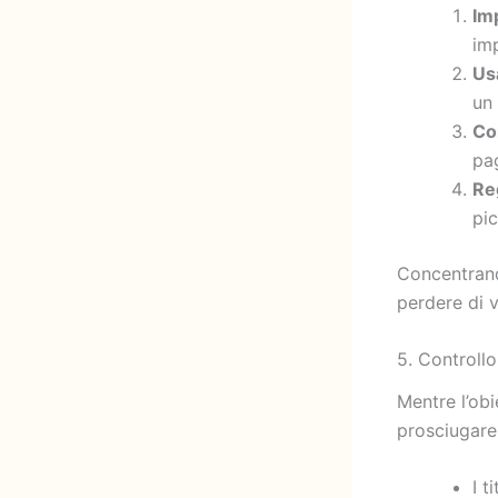
Im
im
Us
un 
Con
pa
Reg
pic
Concentrand
perdere di vi
5. Controll
Mentre l’ob
prosciugare 
I t