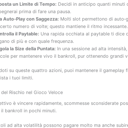
posta un Limite di Tempo:
Decidi in anticipo quanti minuti o
pegnerai prima di fare una pausa.
a Auto‑Play con Saggezza:
Molti slot permettono di auto‑g
certo numero di volte; questo mantiene il ritmo incessante.
trolla il Paytable:
Una rapida occhiata al paytable ti dice q
gano di più e con quale frequenza.
ola la Size della Puntata:
In una sessione ad alta intensità
cole per mantenere vivo il bankroll, pur ottenendo grandi vi
oti su queste quattro azioni, puoi mantenere il gameplay f
sta i tuoi limiti.
o del Rischio nel Gioco Veloce
iettivo è vincere rapidamente, scommesse sconsiderate po
il bankroll in pochi minuti.
itoli ad alta volatilità possono pagare molto ma anche subir