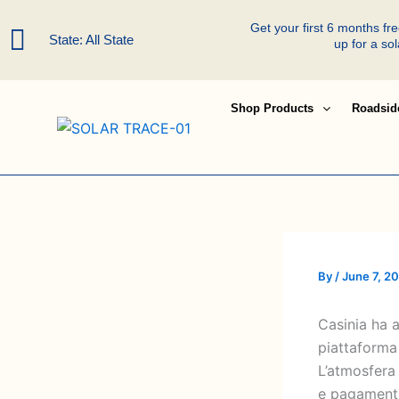
Skip
Get your first 6 months f
to
State: All State
up for a so
content
Shop Products
Roadsid
By
/
June 7, 2
Casinia ha a
piattaforma 
L’atmosfera 
e pagamenti