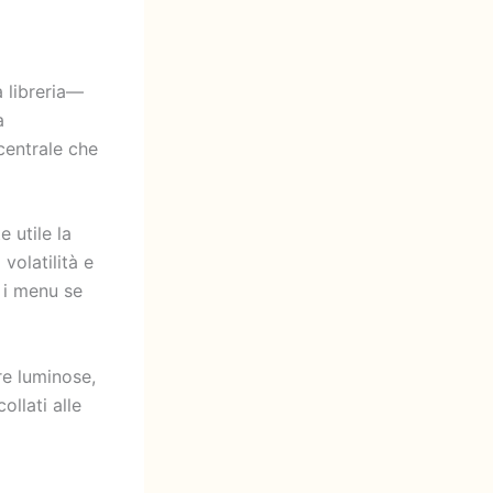
a libreria—
a
centrale che
 utile la
volatilità e
 i menu se
re luminose,
llati alle