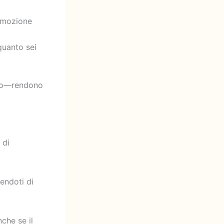
’emozione
quanto sei
dito—rendono
 di
endoti di
che se il