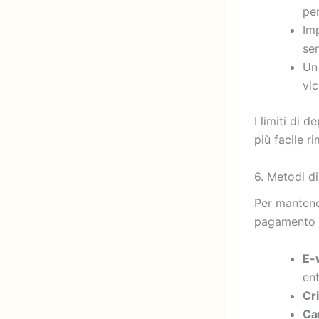
per
Imp
sen
Un 
vi
I limiti di
più facile r
6. Metodi d
Per mantener
pagamento 
E-
ent
Cr
Ca