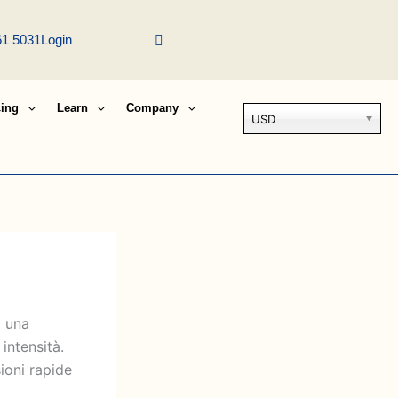
61 5031
Login
cing
Learn
Company
USD
o una
intensità.
ioni rapide