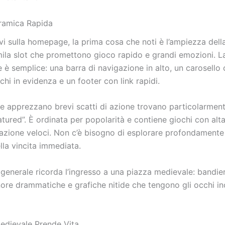
ramica Rapida
vi sulla homepage, la prima cosa che noti è l’ampiezza dell
mila slot che promettono gioco rapido e grandi emozioni. L
 è semplice: una barra di navigazione in alto, un carosello 
chi in evidenza e un footer con link rapidi.
he apprezzano brevi scatti di azione trovano particolarmente
tured”. È ordinata per popolarità e contiene giochi con alta 
tazione veloci. Non c’è bisogno di esplorare profondamente
lla vincita immediata.
 generale ricorda l’ingresso a una piazza medievale: bandie
re drammatiche e grafiche nitide che tengono gli occhi inco
Medievale Prende Vita