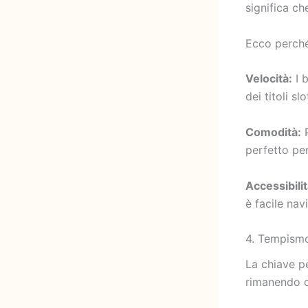
significa ch
Ecco perché 
Velocità:
I b
dei titoli s
Comodità:
P
perfetto per
Accessibilit
è facile nav
4. Tempism
La chiave pe
rimanendo c