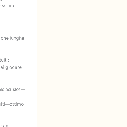
massimo
o che lunghe
uiti;
rai giocare
alsiasi slot—
tuiti—ottimo
; ad