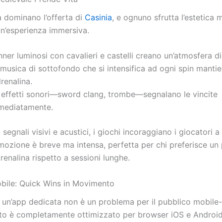
a dominano l’offerta di
Casinia
, e ognuno sfrutta l’estetica 
un’esperienza immersiva.
ner luminosi con cavalieri e castelli creano un’atmosfera d
musica di sottofondo che si intensifica ad ogni spin mantie
drenalina.
i effetti sonori—sword clang, trombe—segnalano le vincite
mediatamente.
egnali visivi e acustici, i giochi incoraggiano i giocatori a
emozione è breve ma intensa, perfetta per chi preferisce un
renalina rispetto a sessioni lunghe.
bile: Quick Wins in Movimento
 un’app dedicata non è un problema per il pubblico mobile-f
sito è completamente ottimizzato per browser iOS e Android,