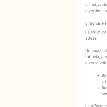
veloci, assi
divertiment
8. Bonus Pe
La struttur
attese.
Un pacchett
tuttavia, i 
diverse volt
Bo
un
Bo
per
Le offerte 