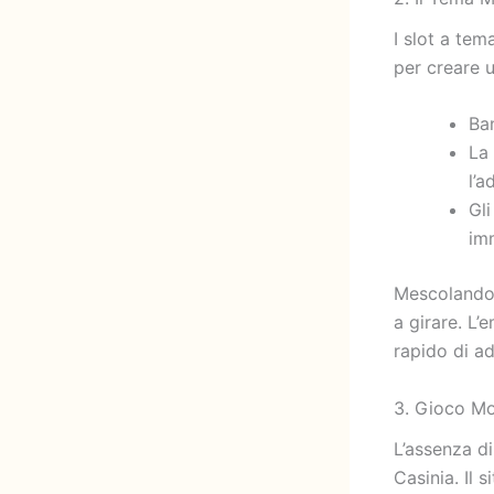
I slot a tem
per creare 
Ban
La 
l’a
Gl
im
Mescolando s
a girare. L’
rapido di ad
3. Gioco Mo
L’assenza di
Casinia. Il 